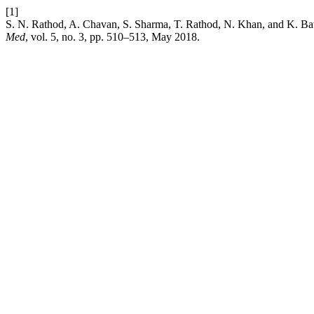
[1]
S. N. Rathod, A. Chavan, S. Sharma, T. Rathod, N. Khan, and K. Bavdh
Med
, vol. 5, no. 3, pp. 510–513, May 2018.